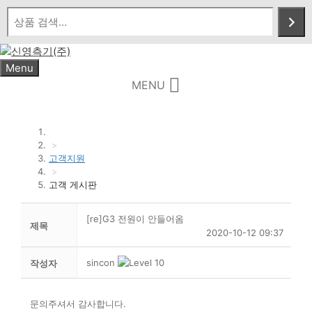
Skip
to
content
Menu
MENU
>
고객지원
>
고객 게시판
[re]G3 전원이 안들어옴
제목
2020-10-12 09:37
sincon
작성자
문의주셔서 감사합니다.