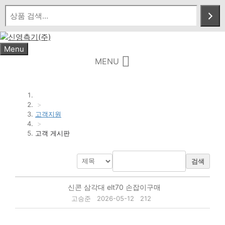
Skip
to
content
Menu
MENU
>
고객지원
>
고객 게시판
검색
신콘 삼각대 elt70 손잡이구매
고승준
2026-05-12
212