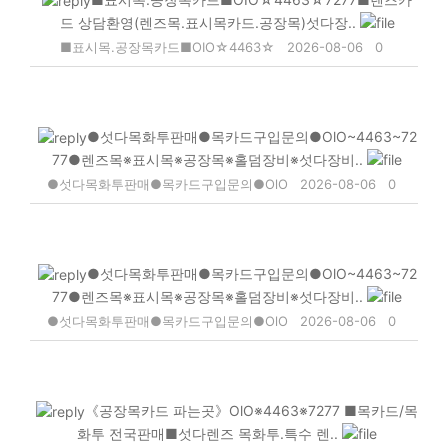
드 상담환영(렌즈목.표시목카드.공장목)섯다장..
■표시목.공장목카드■OIO☆4463☆
2026-08-06
0
●섯다목화투판매●목카드구입문의●OlO~4463~72
77●렌즈목※표시목※공장목※홀덤장비※섯다장비..
●섯다목화투판매●목카드구입문의●OlO
2026-08-06
0
●섯다목화투판매●목카드구입문의●OlO~4463~72
77●렌즈목※표시목※공장목※홀덤장비※섯다장비..
●섯다목화투판매●목카드구입문의●OlO
2026-08-06
0
《공장목카드 파는곳》OlO※4463※7277 ■목카드/목
화투 전국판매■섯다렌즈 목화투.특수 렌..