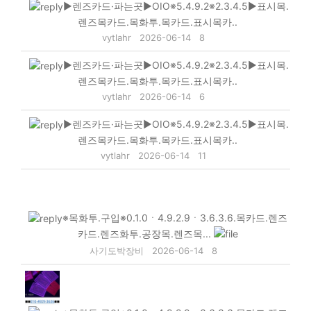
▶렌즈카드·파는곳▶OIO※5.4.9.2※2.3.4.5▶표시목.
렌즈목카드.목화투.목카드.표시목카..
vytlahr
2026-06-14
8
▶렌즈카드·파는곳▶OIO※5.4.9.2※2.3.4.5▶표시목.
렌즈목카드.목화투.목카드.표시목카..
vytlahr
2026-06-14
6
▶렌즈카드·파는곳▶OIO※5.4.9.2※2.3.4.5▶표시목.
렌즈목카드.목화투.목카드.표시목카..
vytlahr
2026-06-14
11
※목화투.구입※0.1.0ㆍ4.9.2.9ㆍ3.6.3.6.목카드.렌즈
카드.렌즈화투.공장목.렌즈목...
사기도박장비
2026-06-14
8