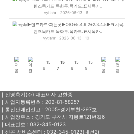
렌즈목카드.목화투.목카드.표시목카..
vytlahr
2026-06-13
6
▶렌즈카드·파는곳▶OIO※5.4.9.2※2.3.4.5▶표시목.
렌즈목카드.목화투.목카드.표시목카..
vytlahr
2026-06-13
10
15
15
15
15
6
7
8
9
｜신영측기(주) 대표이사 고한종
｜사업자등록번호 : 202-81-58257
｜통신판매업신고 : 2005-경기부천-297호
｜사업장주소 : 경기도 부천시 지봉로121번길6
｜대표번호 : 032-345-0123
｜신콘 서비스센터 : 032-345-0123(내선2)