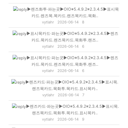
▶렌즈화투·파는곳▶OIO※5.4.9.2※2.3.4.5▶표시목
카드.렌즈목.목카드.렌즈목카드.목화..
vytlahr
2026-06-14
8
▶표시목카드·파는곳▶OIO※5.4.9.2※2.3.4.5▶렌즈
카드.목카드.렌즈목카드.목화투.렌즈..
vytlahr
2026-06-14
6
▶표시목카드·파는곳▶OIO※5.4.9.2※2.3.4.5▶렌즈
카드.목카드.렌즈목카드.목화투.렌즈..
vytlahr
2026-06-14
6
▶렌즈카드·파는곳▶OIO※5.4.9.2※2.3.4.5▶표시목.
렌즈목카드.목화투.목카드.표시목카..
vytlahr
2026-06-14
7
▶렌즈카드·파는곳▶OIO※5.4.9.2※2.3.4.5▶표시목.
렌즈목카드.목화투.목카드.표시목카..
vytlahr
2026-06-14
9