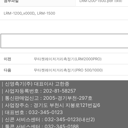
첨부파일
LRM1200-1500.pdf
(0KB)
LRM-1200_x000D_ LRM-1500
이전
무타켓레이저거리측정기(LRM2000PRO)
다음
무타켓레이저거리측정기(PRO 500/1000)
｜신영측기(주) 대표이사 고한종
｜사업자등록번호 : 202-81-58257
｜통신판매업신고 : 2005-경기부천-297호
｜사업장주소 : 경기도 부천시 지봉로121번길6
｜대표번호 : 032-345-0123
｜신콘 서비스센터 : 032-345-0123(내선2)
｜툴콘 서비스센터 : 032-345-0188