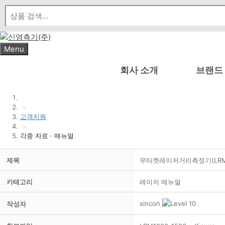
Skip
to
content
Menu
회사 소개
브랜드
>
고객지원
>
각종 자료 · 매뉴얼
제목
무타켓레이저거리측정기(LRM-1
카테고리
레이저 메뉴얼
sincon
작성자