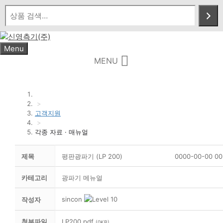
Skip
to
content
Menu
MENU
>
고객지원
>
각종 자료 · 매뉴얼
제목
평판광파기 (LP 200)
0000-00-00 00
카테고리
광파기 메뉴얼
sincon
작성자
첨부파일
LP200.pdf
(0KB)