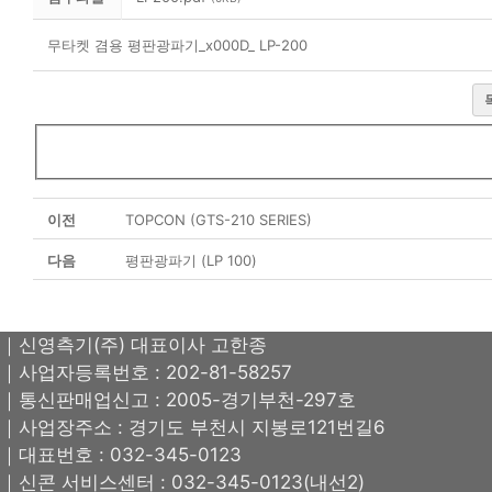
무타켓 겸용 평판광파기_x000D_ LP-200
이전
TOPCON (GTS-210 SERIES)
다음
평판광파기 (LP 100)
｜신영측기(주) 대표이사 고한종
｜사업자등록번호 : 202-81-58257
｜통신판매업신고 : 2005-경기부천-297호
｜사업장주소 : 경기도 부천시 지봉로121번길6
｜대표번호 : 032-345-0123
｜신콘 서비스센터 : 032-345-0123(내선2)