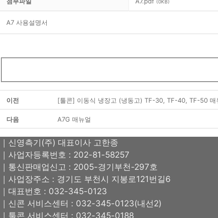
첨부파일
A7.pdf
(0KB)
A7 사용설명서
이전
[툴콘] 이동식 냉장고 (냉동고) TF-30, TF-40, TF-50 
다음
A7G 매뉴얼
｜신영측기(주) 대표이사 고한종
｜사업자등록번호 : 202-81-58257
｜통신판매업신고 : 2005-경기부천-297호
｜사업장주소 : 경기도 부천시 지봉로121번길6
｜대표번호 : 032-345-0123
｜신콘 서비스센터 : 032-345-0123(내선2)
｜툴콘 서비스센터 : 032-345-0188