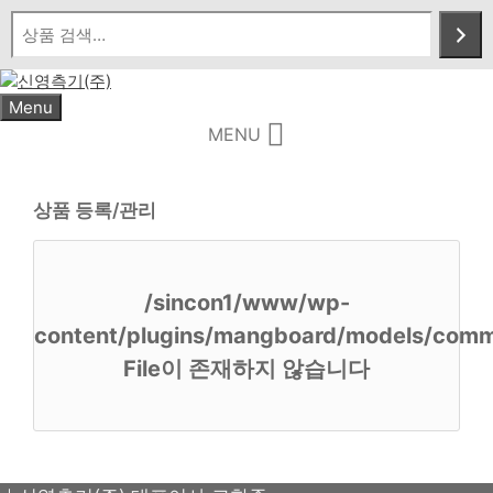
Skip
to
content
Menu
MENU
상품 등록/관리
/sincon1/www/wp-
content/plugins/mangboard/models/comm
File이 존재하지 않습니다