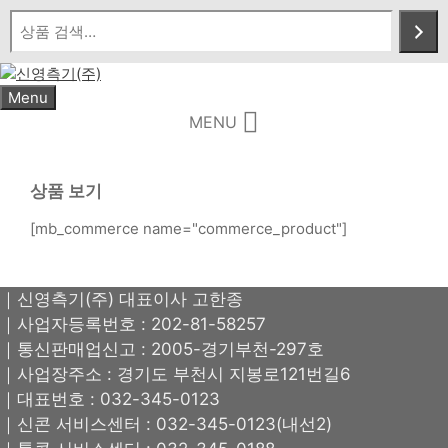
Skip
to
content
Menu
MENU
상품 보기
[mb_commerce name="commerce_product"]
｜신영측기(주) 대표이사 고한종
｜사업자등록번호 : 202-81-58257
｜통신판매업신고 : 2005-경기부천-297호
｜사업장주소 : 경기도 부천시 지봉로121번길6
｜대표번호 : 032-345-0123
｜신콘 서비스센터 : 032-345-0123(내선2)