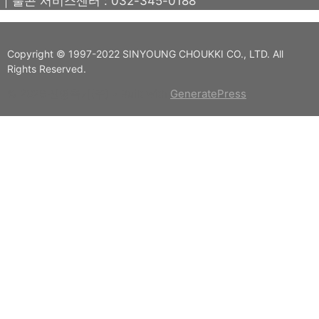
｜툴콘 서비스센터 : 032-345-0188
Copyright © 1997-2022 SINYOUNG CHOUKKI CO., LTD. All
Rights Reserved.
© 2026 신영측기(주)
• Built with
GeneratePress