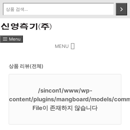
Skip
to
content
Menu
MENU
상품 리뷰(전체)
/sincon1/www/wp-
content/plugins/mangboard/models/comm
File이 존재하지 않습니다