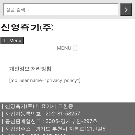
Skip
to
content
Menu
MENU
개인정보 처리방침
[mb_user name=”privacy_policy”]
｜신영측기(주) 대표이사 고한종
｜사업자등록번호 : 202-81-58257
｜통신판매업신고 : 2005-경기부천-297호
｜사업장주소 : 경기도 부천시 지봉로121번길6