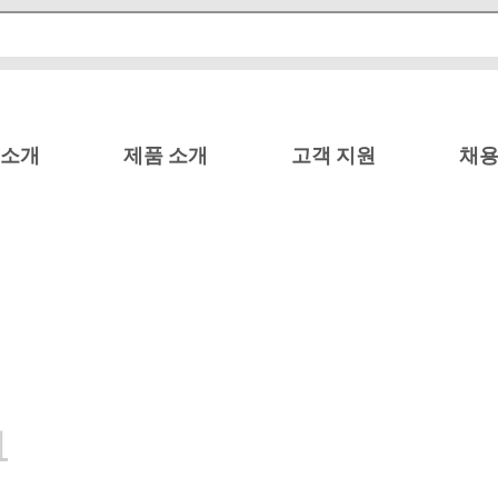
 소개
제품 소개
고객 지원
채용
기