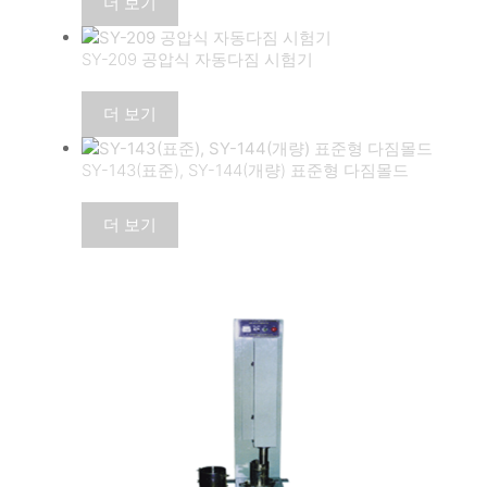
더 보기
SY-209 공압식 자동다짐 시험기
더 보기
SY-143(표준), SY-144(개량) 표준형 다짐몰드
더 보기