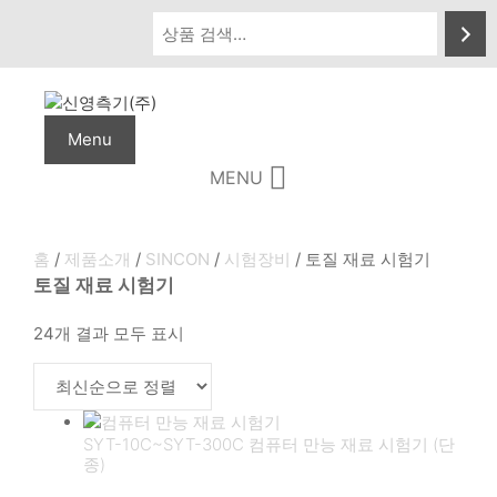
Skip
to
content
Menu
MENU
홈
/
제품소개
/
SINCON
/
시험장비
/ 토질 재료 시험기
토질 재료 시험기
최
24개 결과 모두 표시
신
순
으
로
SYT-10C~SYT-300C 컴퓨터 만능 재료 시험기 (단
정
종)
렬