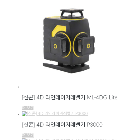
[신콘] 4D 라인레이저레벨기 ML-4DG Lite
더 보기
[신콘] 4D 라인레이저레벨기 P3000
더 보기