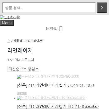
Skip
to
content
Menu
MENU
홈
/ 상품 태그 “라인레이저”
라인레이저
최
17개 결과 모두 표시
신
순
으
로
정
[신콘] 4D 라인레이저레벨기 COMBO 5000
렬
더 보기
됨
[신콘] 4D 라인레이저레벨기 4D5100G(오프라