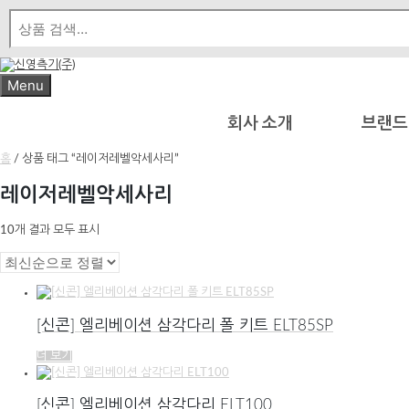
Skip
to
content
Menu
회사 소개
브랜드
홈
/ 상품 태그 “레이저레벨악세사리”
레이저레벨악세사리
최
10개 결과 모두 표시
신
순
으
로
정
[신콘] 엘리베이션 삼각다리 폴 키트 ELT85SP
렬
더 보기
됨
[신콘] 엘리베이션 삼각다리 ELT100