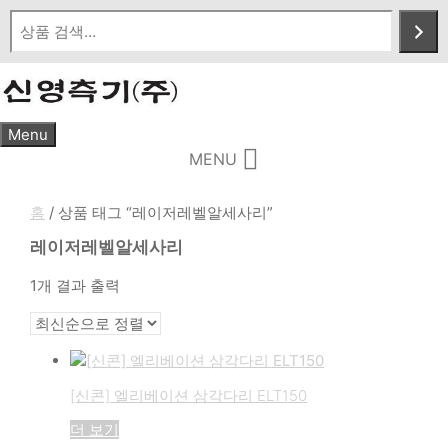
Skip
to
content
Menu
MENU
홈
/ 상품 태그 “레이저레벨알세사리”
레이저레벨알세사리
1개 결과 출력
[신콘] 엘리베이션 삼각다리 ELT150
더 보기