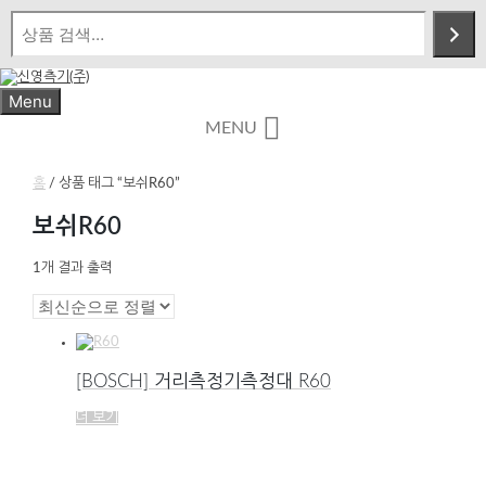
Skip
to
content
Menu
MENU
홈
/ 상품 태그 “보쉬R60”
보쉬R60
1개 결과 출력
[BOSCH] 거리측정기측정대 R60
더 보기