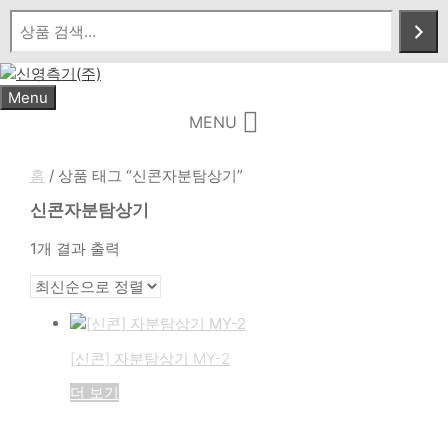
Skip
to
content
Menu
MENU
홈
/ 상품 태그 “신콘자분탐상기”
신콘자분탐상기
1개 결과 출력
[신콘] 자분탐상기 MY-2
더 보기