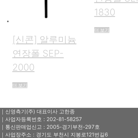
1830
더 보기
[신콘] 알루미늄
연장폴 SEP-
2000
더 보기
｜신영측기(주) 대표이사 고한종
｜사업자등록번호 : 202-81-58257
｜통신판매업신고 : 2005-경기부천-297호
｜사업장주소 : 경기도 부천시 지봉로121번길6