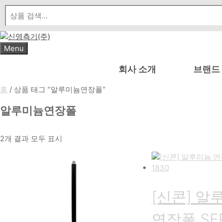
Skip
to
content
Menu
회사 소개
브랜드
홈
/ 상품 태그 “알루미늄연장폴”
알루미늄연장폴
최
2개 결과 모두 표시
신
순
으
로
[신콘] 알
정
렬
됨
연장폴 SE