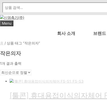
Skip
to
content
Menu
회사 소개
브랜드
홈
/ 상품 태그 “작은의자”
작은의자
1개 결과 출력
[툴콘] 휴대용접이식의자체어 FS-