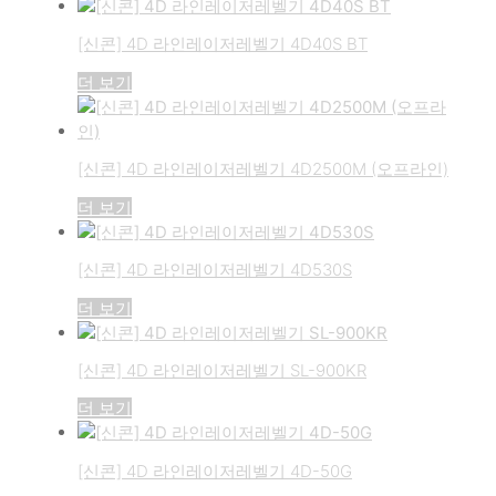
[신콘] 4D 라인레이저레벨기 4D40S BT
더 보기
[신콘] 4D 라인레이저레벨기 4D2500M (오프라인)
더 보기
[신콘] 4D 라인레이저레벨기 4D530S
더 보기
[신콘] 4D 라인레이저레벨기 SL-900KR
더 보기
[신콘] 4D 라인레이저레벨기 4D-50G