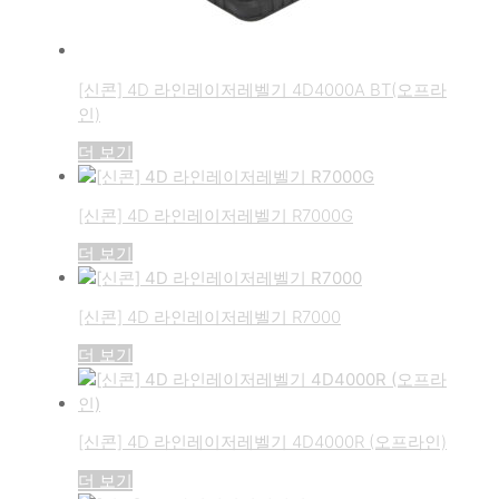
[신콘] 4D 라인레이저레벨기 4D4000A BT(오프라
인)
더 보기
[신콘] 4D 라인레이저레벨기 R7000G
더 보기
[신콘] 4D 라인레이저레벨기 R7000
더 보기
[신콘] 4D 라인레이저레벨기 4D4000R (오프라인)
더 보기