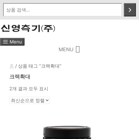
Skip
to
content
Menu
MENU
홈
/ 상품 태그 “크랙확대”
크랙확대
최
2개 결과 모두 표시
신
순
으
로
정
렬
됨