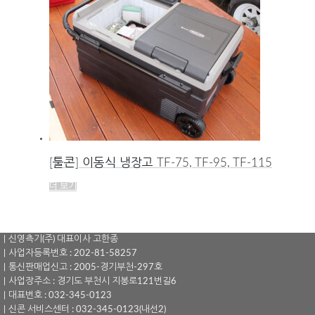
[툴콘] 이동식 냉장고 TF-75, TF-95, TF-115
더 보기
｜신영측기(주) 대표이사 고한종
｜사업자등록번호 : 202-81-58257
｜통신판매업신고 : 2005-경기부천-297호
｜사업장주소 : 경기도 부천시 지봉로121번길6
｜대표번호 : 032-345-0123
｜신콘 서비스센터 : 032-345-0123(내선2)