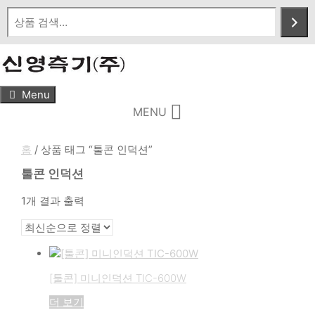
Skip
to
content
Menu
MENU
홈
/ 상품 태그 “툴콘 인덕션”
툴콘 인덕션
1개 결과 출력
[툴콘] 미니인덕션 TIC-600W
더 보기