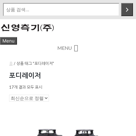
Skip
to
content
Menu
MENU
홈
/ 상품 태그 “포디레이저”
포디레이저
최
17개 결과 모두 표시
신
순
으
로
정
렬
됨