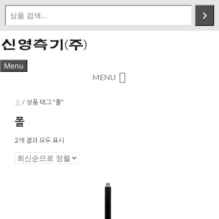
Skip
to
content
Menu
MENU
홈
/ 상품 태그 “폴”
폴
최
2개 결과 모두 표시
신
순
으
로
정
렬
됨