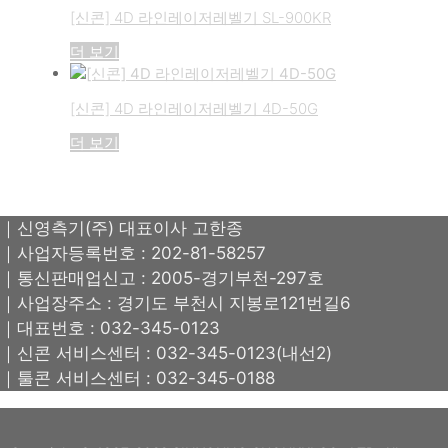
[신콘] 4D 라인레이저레벨기 SL-900KR
더 보기
[신콘] 4D 라인레이저레벨기 4D-50G
더 보기
｜신영측기(주) 대표이사 고한종
｜사업자등록번호 : 202-81-58257
｜통신판매업신고 : 2005-경기부천-297호
｜사업장주소 : 경기도 부천시 지봉로121번길6
｜대표번호 : 032-345-0123
｜신콘 서비스센터 : 032-345-0123(내선2)
｜툴콘 서비스센터 : 032-345-0188