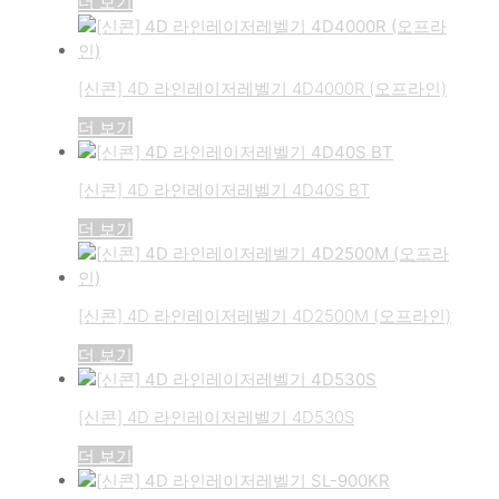
더 보기
[신콘] 4D 라인레이저레벨기 4D4000R (오프라인)
더 보기
[신콘] 4D 라인레이저레벨기 4D40S BT
더 보기
[신콘] 4D 라인레이저레벨기 4D2500M (오프라인)
더 보기
[신콘] 4D 라인레이저레벨기 4D530S
더 보기