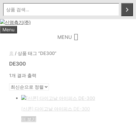
Skip
to
content
Menu
MENU
홈
/ 상품 태그 “DE300”
DE300
1개 결과 출력
[신콘] 다이고날 아이피스 DE-300
더 보기