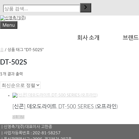
Skip
to
content
Menu
회사 소개
브랜드
홈
/ 상품 태그 “DT-502S”
DT-502S
1개 결과 출력
[신콘] 데오도라이트 DT-500 SERIES (오프라인)
더 보기
｜신영측기(주) 대표이사 고한종
｜사업자등록번호 : 202-81-58257