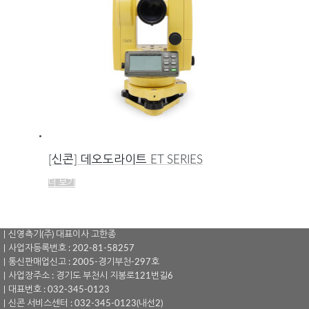
[신콘] 데오도라이트 ET SERIES
더 보기
｜신영측기(주) 대표이사 고한종
｜사업자등록번호 : 202-81-58257
｜통신판매업신고 : 2005-경기부천-297호
｜사업장주소 : 경기도 부천시 지봉로121번길6
｜대표번호 : 032-345-0123
｜신콘 서비스센터 : 032-345-0123(내선2)