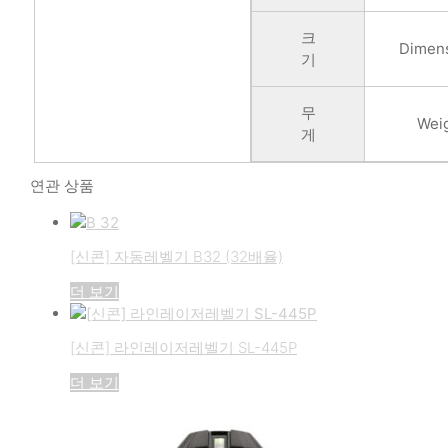
크
Dimen
기
무
Wei
게
연관 상품
[신콘] 자동레벨기 B32 (32배율)
더 보기
[신콘] 라인레이저레벨기 SL-445P
더 보기