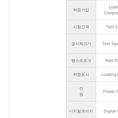
Load
하중가압
Compre
시험간격
Test 
공시체크기
Test Sp
램스트로크
Ram S
하중표시
Loading 
전
Power 
원
디지털게이지
Digital