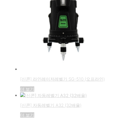
[신콘] 라인레이저레벨기 SG-510 (오프라인)
더 보기
[신콘] 자동레벨기 A32 (32배율)
더 보기