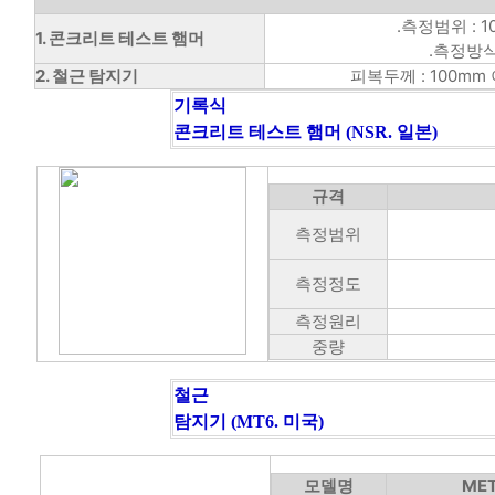
.측정범위 : 10
1. 콘크리트 테스트 햄머
.측정방식
2. 철근 탐지기
피복두께 : 100mm
기록식
콘크리트 테스트 햄머 (NSR. 일본)
규격
측정범위
측정정도
측정원리
중량
철근
탐지기 (MT6. 미국)
모델명
MET