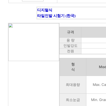
디지털식
타일인발 시험기
(한국)
규격
용 량
인발강도
전원
형
Mod
식
최대용량
Max. Ca
최소눈금
Min. Gra