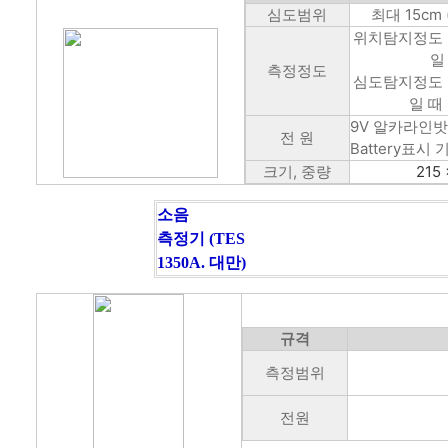
심도범위
최대 15cm 
위치탐지정도 : 
일
측정정도
심도탐지정도 : 
일 때 
9V 알카라인밧
전 원
Battery표시
크기, 중량
215 
소음
측정기
(TES
1350A. 대만)
규격
측정범위
전원