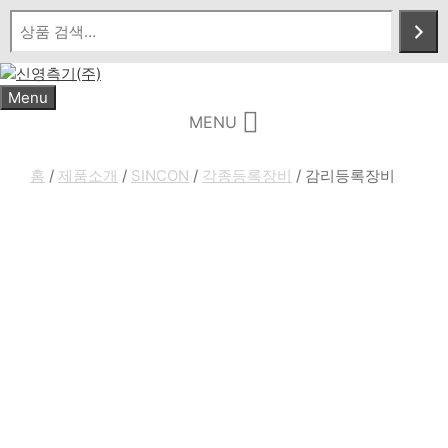
Skip
to
content
Menu
MENU
홈
/
제품소개
/
SINCON
/
각종등록장비
/ 감리등록장비