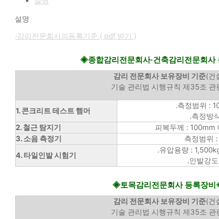
설명
설명
·감리전문회사의등록기준 ( pdf 받기 )
◈종합감리전문회사·건축감리전문회사
감리 전문회사 보유장비 기준
(건
기술 관리법 시행규칙 제35조 관
.측정범위 : 10
1. 콘크리트 테스트 햄머
.측정방식
2. 철근 탐지기
피복두께 : 100mm
3. 소음 측정기
측정범위 : 
.유압용량 : 1,500kg
4. 타일인발 시험기
.인발강도 :
◈토목감리전문회사 등록장비
감리 전문회사 보유장비 기준
(건
기술 관리법 시행규칙 제35조 관