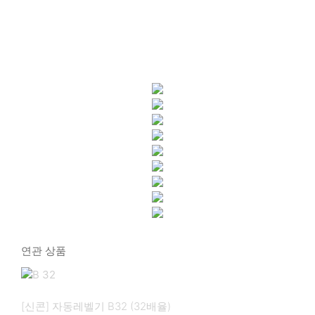
연관 상품
[신콘] 자동레벨기 B32 (32배율)