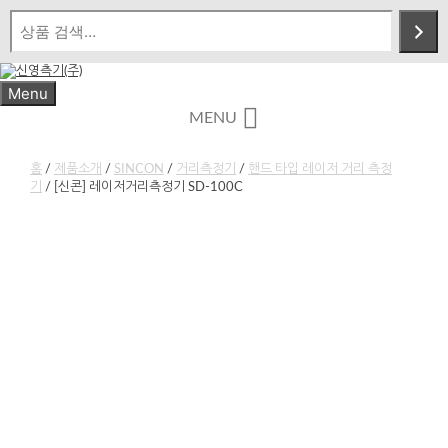
Skip
to
content
Menu
MENU
홈
/
제품소개
/
SINCON
/
거리측정기
/
핸드 타입 레이저 거리 측정
기
/ [신콘] 레이저거리측정기 SD-100C