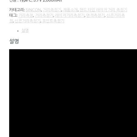
전원 : Type C, 3.7V 2,000mAh
카테고리:
SINCON
,
거리측정기
,
제품소개
,
핸드 타입 레이저 거리 측정기
태그:
거리측정
,
거리측정기
,
레이저거리측정기
,
면적측정기
,
신콘거리측
정
,
신콘거리측정기
,
포인트측정기
설명
설명