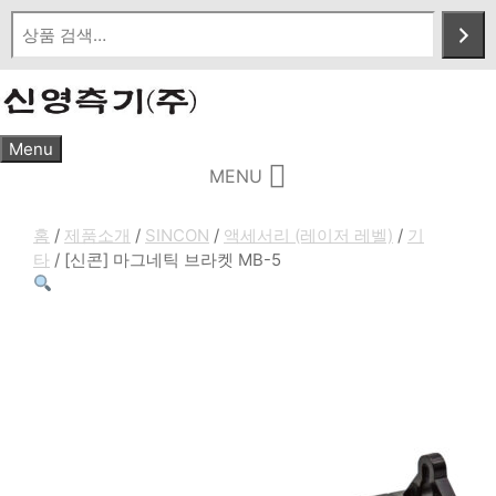
Skip
to
content
Menu
MENU
홈
/
제품소개
/
SINCON
/
액세서리 (레이저 레벨)
/
기
타
/ [신콘] 마그네틱 브라켓 MB-5