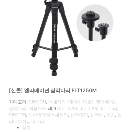
[신콘] 엘리베이션 삼각다리 ELT1250M
카테고리:
SINCON
,
액세서리 (레이저 레벨)
,
엘리베이션
삼각다리
,
제품소개
태그:
ELT-1200
,
ELT1200
,
ELT다리
,
SINCON
,
레이저레벨액세서리
,
삼각다리
,
삼각대
,
신콘
,
엘
리베이션삼각다리
설명