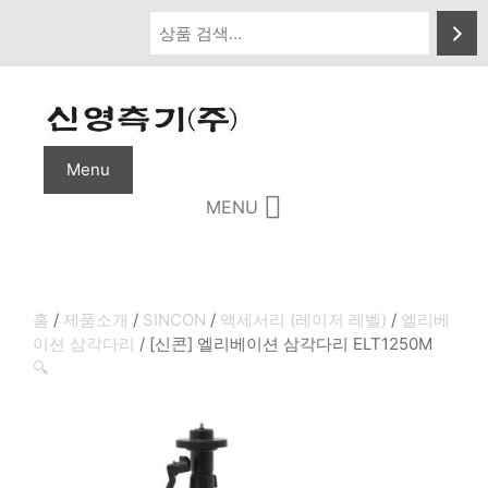
Skip
to
content
Menu
MENU
홈
/
제품소개
/
SINCON
/
액세서리 (레이저 레벨)
/
엘리베
이션 삼각다리
/ [신콘] 엘리베이션 삼각다리 ELT1250M
🔍