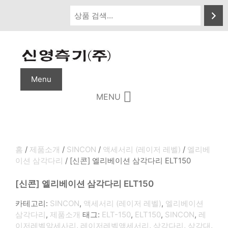
Skip
to
content
Menu
MENU
홈
/
제품소개
/
SINCON
/
액세서리 (레이저 레벨)
/
엘리베
이션 삼각다리
/ [신콘] 엘리베이션 삼각다리 ELT150
[신콘] 엘리베이션 삼각다리 ELT150
카테고리:
SINCON
,
액세서리 (레이저 레벨)
,
엘리베이션
삼각다리
,
제품소개
태그:
ELT-150
,
ELT150
,
SINCON
,
레
이저레벨알세사리
,
레이저레벨액세서리
,
삼각다리
,
삼각대
,