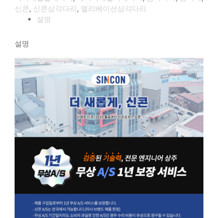
신콘
,
신콘삼각다리
,
엘리베이션삼각다리
설명
설명