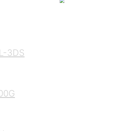
-3DS
00G