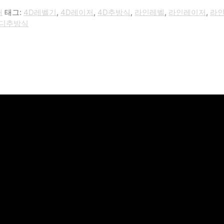
개
태그:
4D레벨기
,
4D레이저
,
4D추방식
,
라인레벨
,
라인레이저
,
라
디추방식