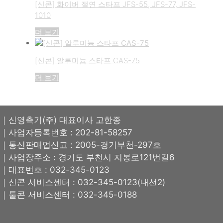
[신콘] 화이버 절연 스타프 JFS-55, JFS-77, JFS-
1010
더 보기
[신콘] 알루미늄 스타프 CAS-75
더 보기
｜신영측기(주) 대표이사 고한종
｜사업자등록번호 : 202-81-58257
｜통신판매업신고 : 2005-경기부천-297호
｜사업장주소 : 경기도 부천시 지봉로121번길6
｜대표번호 : 032-345-0123
｜신콘 서비스센터 : 032-345-0123(내선2)
｜툴콘 서비스센터 : 032-345-0188