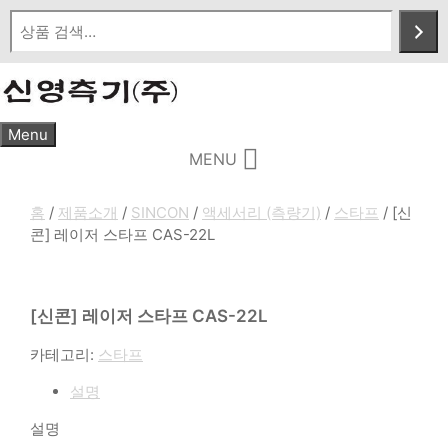
Skip
to
content
Menu
MENU
홈
/
제품소개
/
SINCON
/
액세서리 (측량기)
/
스타프
/ [신
콘] 레이저 스타프 CAS-22L
[신콘] 레이저 스타프 CAS-22L
카테고리:
스타프
설명
설명