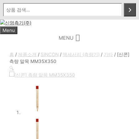
Skip
to
content
Menu
MENU
홈
/
제품소개
/
SINCON
/
액세서리 (측량기)
/
기타
/ [신콘]
측량 말목 MM35X350
🔍