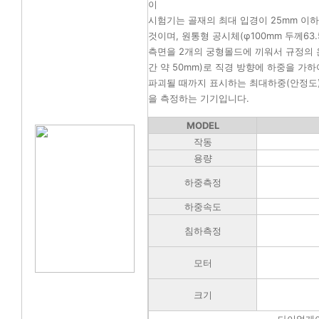
이
시험기는 골재의 최대 입경이 25mm 이
것이며, 원통형 공시체(φ100mm 두께63.5
측면을 2개의 궁형몰드에 끼워서 규정의 온
간 약 50mm)로 직경 방향에 하중을 가
파괴될 때까지 표시하는 최대하중(안정도)과
을 측정하는 기기입니다.
MODEL
작동
용량
하중측정
하중속도
침하측정
모터
크기
다이얼게