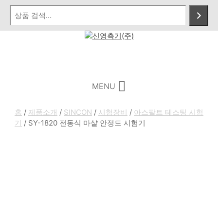
Skip
to
content
Menu
MENU
홈
/
제품소개
/
SINCON
/
시험장비
/
아스팔트 테스팅 시험
기
/ SY-1820 전동식 마샬 안정도 시험기