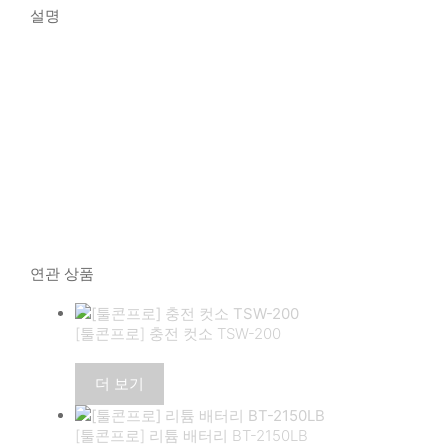
설명
연관 상품
[툴콘프로] 충전 컷소 TSW-200
더 보기
[툴콘프로] 리튬 배터리 BT-2150LB