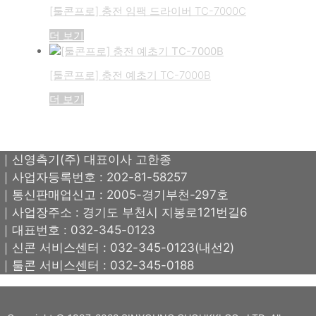
[툴콘프로] 충전 임팩 드라이버 TC-7000C
더 보기
[툴콘프로] 충전 예초기 TC-7000B
더 보기
｜신영측기(주) 대표이사 고한종
｜사업자등록번호 : 202-81-58257
｜통신판매업신고 : 2005-경기부천-297호
｜사업장주소 : 경기도 부천시 지봉로121번길6
｜대표번호 : 032-345-0123
｜신콘 서비스센터 : 032-345-0123(내선2)
｜툴콘 서비스센터 : 032-345-0188