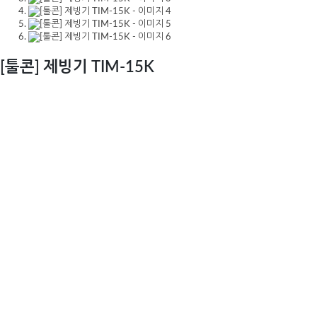
[툴콘] 제빙기 TIM-15K
카테고리:
계절상품
태그:
가정용 제빙기
,
미니 제빙기
,
캠핑용 제빙기
,
툴콘 제빙기
설명
설명