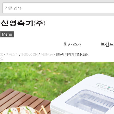
Skip
to
content
Menu
회사 소개
브랜드
홈
/
제품소개
/
TOOLCON
/
계절상품
/ [툴콘] 제빙기 TIM-15K
🔍