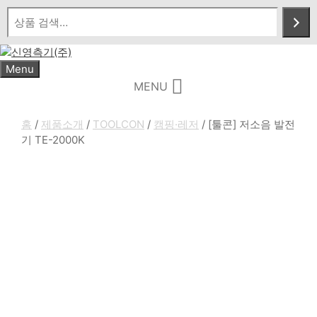
Skip
to
content
Menu
MENU
홈
/
제품소개
/
TOOLCON
/
캠핑·레저
/ [툴콘] 저소음 발전
기 TE-2000K