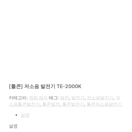
[툴콘] 저소음 발전기 TE-2000K
카테고리:
캠핑·레저
태그:
발전
,
발전기
,
저소음발전기
,
저
소음툴콘발전기
,
툴콘발전
,
툴콘발전기
,
툴콘저소음발전기
설명
설명