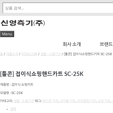
Skip
to
content
Menu
회사 소개
브랜드
홈
/
제품소개
/
TOOLCON
/
생활 · 소형가전
/ [툴콘] 접이식쇼핑핸드카트 SC-25K
[툴콘] 접이식쇼핑핸드카트 SC-25K
제품명 : 접이식 쇼핑카트
모델명 : SC-25K
카테고리:
생활 · 소형가전
태그:
맥스콘 카트
,
모아봄 카트
,
모아캠핑 카트
,
쇼핑 카트
,
설명