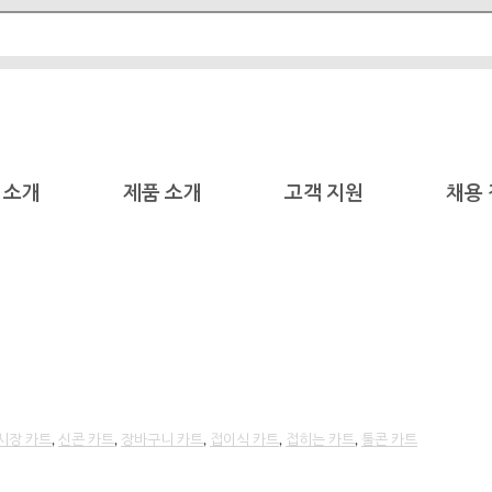
 소개
제품 소개
고객 지원
채용
시장 카트
,
신콘 카트
,
장바구니 카트
,
접이식 카트
,
접히는 카트
,
툴콘 카트