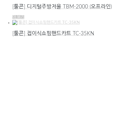
[툴콘] 디지털주방저울 TBM-2000 (오프라인)
더 보기
[툴콘] 접이식쇼핑핸드카트 TC-35KN
더 보기
[ASKA] 접이식원터치의자체어 ONE-TOUCH
더 보기
｜신영측기(주) 대표이사 고한종
｜사업자등록번호 : 202-81-58257
｜통신판매업신고 : 2005-경기부천-297호
｜사업장주소 : 경기도 부천시 지봉로121번길6
｜대표번호 : 032-345-0123
｜신콘 서비스센터 : 032-345-0123(내선2)
｜툴콘 서비스센터 : 032-345-0188