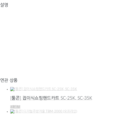
설명
연관 상품
[툴콘] 접이식쇼핑핸드카트 SC-25K, SC-35K
더 보기