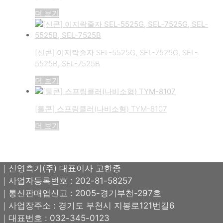
더 보기
[신콘] 이지락줄자 SEL-5525G, SEL-7525G, SEL-
5525B, SEL-7525B
더 보기
[툴콘] 스프링클러(나비소형) TYM-8107
더 보기
｜신영측기(주) 대표이사 고한종
｜사업자등록번호 : 202-81-58257
｜통신판매업신고 : 2005-경기부천-297호
｜사업장주소 : 경기도 부천시 지봉로121번길6
｜대표번호 : 032-345-0123