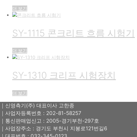
더 보기
SY-1115 콘크리트 흐름 시험기
더 보기
SY-1310 크리프 시험장치
더 보기
｜신영측기(주) 대표이사 고한종
｜사업자등록번호 : 202-81-58257
｜통신판매업신고 : 2005-경기부천-297호
｜사업장주소 : 경기도 부천시 지봉로121번길6
｜대표번호 : 032-345-0123