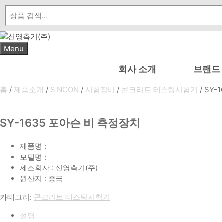
Skip
to
content
Menu
회사 소개
브랜드
홈
/
제품소개
/
SINCON
/
시험장비
/
콘크리트 테스팅시험기
/ SY
SY-1635 포아슨 비 측정장치
제품명 :
모델명 :
제조회사 : 신영측기(주)
원산지 : 중국
카테고리:
콘크리트 테스팅시험기
설명