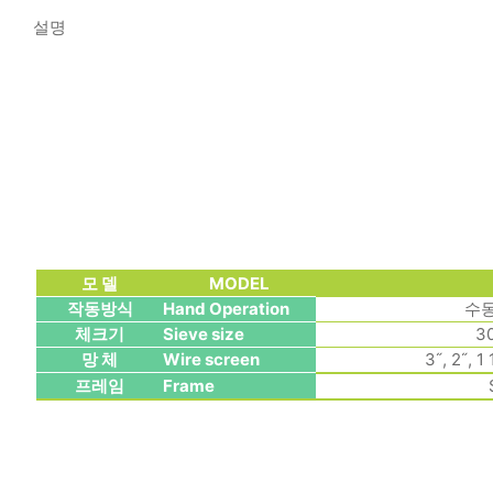
설명
모 델
MODEL
작동방식
Hand Operation
수
체크기
Sieve size
3
망 체
Wire screen
3˝, 2˝, 1 
프레임
Frame