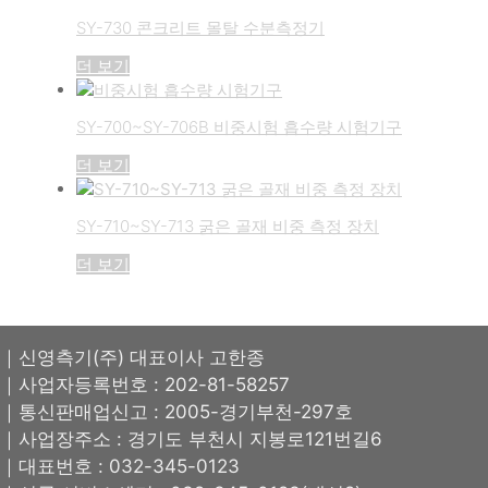
SY-730 콘크리트 몰탈 수분측정기
더 보기
SY-700~SY-706B 비중시험 흡수량 시험기구
더 보기
SY-710~SY-713 굵은 골재 비중 측정 장치
더 보기
｜신영측기(주) 대표이사 고한종
｜사업자등록번호 : 202-81-58257
｜통신판매업신고 : 2005-경기부천-297호
｜사업장주소 : 경기도 부천시 지봉로121번길6
｜대표번호 : 032-345-0123