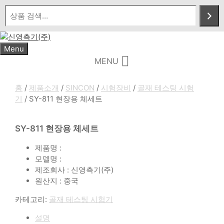
Skip
to
content
Menu
MENU
홈
/
제품소개
/
SINCON
/
시험장비
/
골재 테스팅 시험
기
/ SY-811 현장용 체세트
SY-811 현장용 체세트
제품명 :
모델명 :
제조회사 : 신영측기(주)
원산지 : 중국
카테고리:
골재 테스팅 시험기
설명