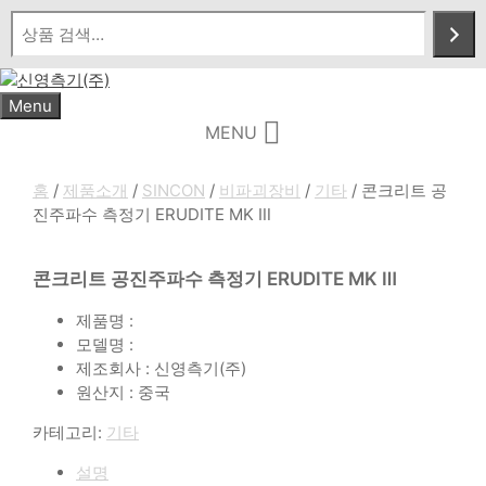
Skip
to
content
Menu
MENU
홈
/
제품소개
/
SINCON
/
비파괴장비
/
기타
/ 콘크리트 공
진주파수 측정기 ERUDITE MK Ⅲ
콘크리트 공진주파수 측정기 ERUDITE MK Ⅲ
제품명 :
모델명 :
제조회사 : 신영측기(주)
원산지 : 중국
카테고리:
기타
설명