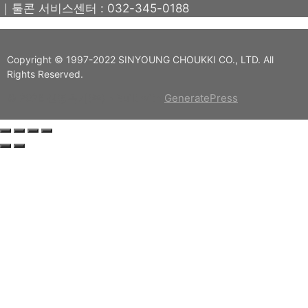
｜툴콘 서비스센터 : 032-345-0188
Copyright © 1997-2022 SINYOUNG CHOUKKI CO., LTD. All
Rights Reserved.
© 2026 신영측기(주)
• Built with
GeneratePress