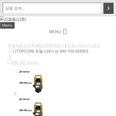
Skip
to
content
Menu
MENU
홈
/
제품소개
/
SINCON
/
측량기
/
토탈스테이션-광파
기
/ [TOPCON] 토탈스테이션 GM-100 SERIES
🔍