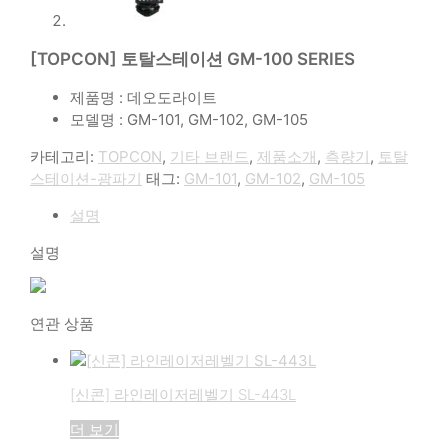
[TOPCON] 토탈스테이션 GM-100 SERIES
제품명 : 데오도라이트
모델명 : GM-101, GM-102, GM-105
카테고리:
TOPCON
,
기타 브랜드
,
제품소개
,
측량기
,
토탈
스테이션-광파기
태그:
GM-101
,
GM-102
,
GM-105
설명
설명
연관 상품
[신콘] 라인레이저레벨기 SL-443L
더 보기