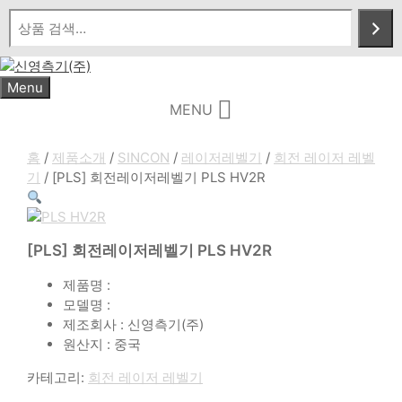
Skip
to
content
Menu
MENU
홈
/
제품소개
/
SINCON
/
레이저레벨기
/
회전 레이저 레벨
기
/ [PLS] 회전레이저레벨기 PLS HV2R
[PLS] 회전레이저레벨기 PLS HV2R
제품명 :
모델명 :
제조회사 : 신영측기(주)
원산지 : 중국
카테고리:
회전 레이저 레벨기